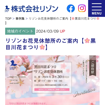
TOP
>
事例集
>
リゾンお花見休憩所のご案内【
黒目川花まつり
】
2024/03/09
地域のイベント
UP
リゾンお花見休憩所のご案内【
黒
目川花まつり
】