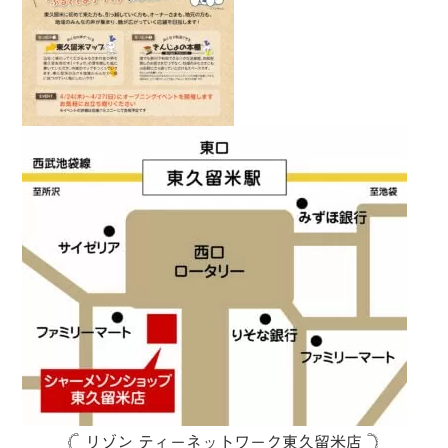
𓊆 リゾン ティーネットワーク東久留米店 𓊇